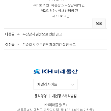
-
제
1
호 의안
:
자본감소
(
무상감자
)
의 건
-
제
2
호 의안
:
이사 선임의 건
제
2-1
호 의안
:
목록
다음글
무상감자 결정으로 인한 공고
이전글
기준일 및 주주명부 폐쇄기간 설정 공고
패밀리사이트
윤리경영
개인정보처리방침
KH미래물산(주)
서울특별시 금천구 가산디지털1로 165, 1405호(가산동)