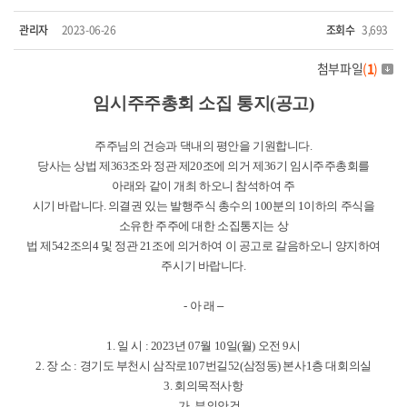
관리자
2023-06-26
조회수
3,693
첨부파일
(
1
)
임시
주주총회 소집 통지
(
공고
)
주주님의 건승과 댁내의 평안을 기원합니다
.
당사는 상법 제
363
조와 정관 제
20
조에 의거 제
36
기 임시주주총회를
아래와 같이 개최 하오니 참석하여 주
시기 바랍니다
.
의결권 있는 발행주식 총수의
100
분의
1
이하의 주식을
소유한 주주에 대한 소집통지는 상
법 제
542
조의
4
및 정관
21
조에 의거하여 이 공고로 갈음하오니 양지하여
주시기 바랍니다
.
–
-
아 래
1.
일 시
: 2023
년
07
월
10
일
(
월
)
오전
9
시
2.
장 소
:
경기도 부천시 삼작로
107
번길
52(
삼정동
)
본사
1
층 대회의실
3.
회의목적사항
가
.
부의안건